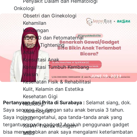
Penyakit Dalam dan Hematologi
Onkologi
Obsetri dan Ginekologi
Kehamilan
Kandungan
USG 4D dan Fetomaternal
Vagina Tightening
Anak
Konsultasi Anak
Konsultasi Tumbuh Kembang
Vaksin
JUNE 19, 2023
Kesehatan Fisik & Rehabilitasi
Kulit, Kelamin dan Estetika
Kesehatan Gigi
Pertanyaan dari Prita di Surabaya :
Selamat siang, dok.
Radiologi
Saya seorang ibu dengan satu
anak
berusia 3 tahun.
Mammografi
Saya ingin mengetahui, apa tanda-tanda anak yang
USG
tergantung pada gadget? Apakah penggunaan gadget
X-RAY Thorax Rontgen
bisa menyebabkan anak saya mengalami keterlambatan
MIBS