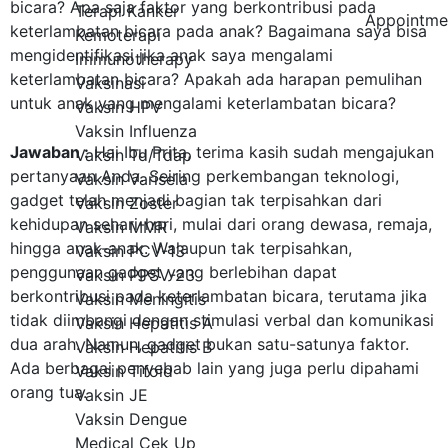
bicara? Apa saja faktor yang berkontribusi pada
Terapi Kanker
Appointme
keterlambatan bicara pada anak? Bagaimana saya bisa
Kemoterapi
mengidentifikasi jika anak saya mengalami
Immunotherapy
keterlambatan bicara? Apakah ada harapan pemulihan
Vaksinasi
untuk anak yang mengalami keterlambatan bicara?
Vaksin HPV
Vaksin Influenza
Jawaban :
Hai Ibu Prita, terima kasih sudah mengajukan
Vaksin Td/Tdap
pertanyaan Anda. Seiring perkembangan teknologi,
Vaksin Varisela
gadget telah menjadi bagian tak terpisahkan dari
Vaksin Zoster
kehidupan sehari-hari, mulai dari orang dewasa, remaja,
Vaksin MMR
hingga anak-anak.
Walaupun tak terpisahkan,
Vaksin PCV-13
penggunaan gadget yang berlebihan dapat
Vaksin PPSV-23
berkontribusi pada keterlambatan bicara, terutama jika
Vaksin Meningitis
tidak diimbangi dengan stimulasi verbal dan komunikasi
Vaksin Hepatitis A
dua arah. Namun, gadget bukan satu-satunya faktor.
Vaksin Hepatitis B
Ada berbagai penyebab lain yang juga perlu dipahami
Vaksin Tifoid
orang tua.
Vaksin JE
Vaksin Dengue
Medical Cek Up