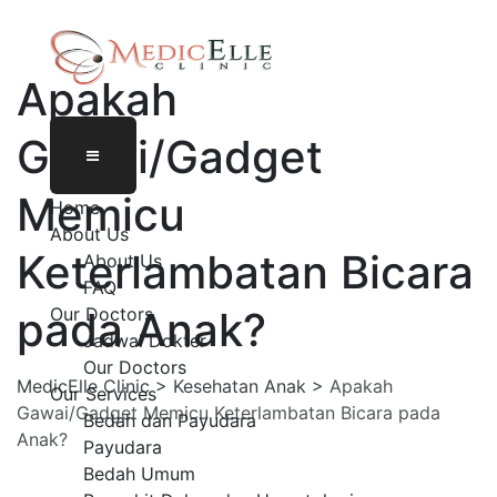
Apakah
Gawai/Gadget
Memicu
Home
About Us
Keterlambatan Bicara
About Us
FAQ
pada Anak?
Our Doctors
Jadwal Dokter
Our Doctors
MedicElle Clinic
>
Kesehatan Anak
>
Apakah
Our Services
Gawai/Gadget Memicu Keterlambatan Bicara pada
Bedah dan Payudara
Anak?
Payudara
Bedah Umum