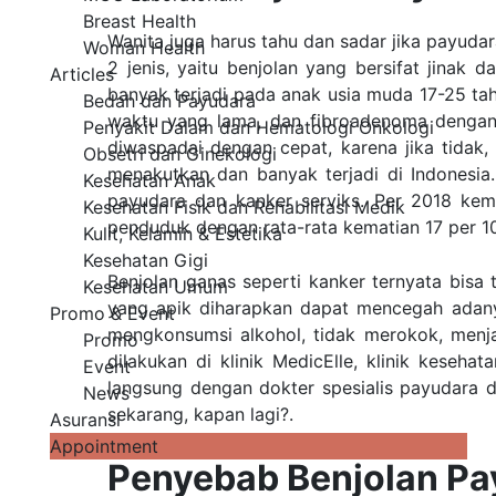
Breast Health
Wanita juga harus tahu dan sadar jika payuda
Woman Health
2 jenis, yaitu benjolan yang bersifat jinak 
Articles
banyak terjadi pada anak usia muda 17-25 ta
Bedah dan Payudara
waktu yang lama, dan
fibroadenoma
dengan 
Penyakit Dalam dan Hematologi Onkologi
diwaspadai dengan cepat, karena jika tidak
Obsetri dan Ginekologi
menakutkan dan banyak terjadi di Indonesia
Kesehatan Anak
payudara
dan kanker serviks. Per 2018 kem
Kesehatan Fisik dan Rehabilitasi Medik
penduduk dengan rata-rata kematian 17 per 1
Kulit, Kelamin & Estetika
Kesehatan Gigi
Benjolan ganas seperti kanker ternyata bisa
Kesehatan Umum
yang apik diharapkan dapat mencegah adanya
Promo & Event
mengkonsumsi alkohol, tidak merokok, menjag
Promo
dilakukan di klinik MedicElle, klinik keseh
Event
langsung dengan dokter spesialis payudara d
News
sekarang, kapan lagi?.
Asuransi
Appointment
Penyebab Benjolan Pa