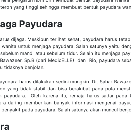
rena pengaruh hormon membuat bentuk payudara wanita l
ron yang tinggi sehingga membuat bentuk payudara wanita t
jaga Payudara
rus dijaga. Meskipun terlihat sehat, payudara harus teta
 wanita untuk menjaga payudara. Salah satunya yaitu deng
at sebelum mandi atau sebelum tidur. Selain itu menjaga p
 Bawazeer, Sp.B (dari MedicELLE) dan Rio, payudara seba
u tidaknya benjolan.
udara harus dilakukan sedini mungkin. Dr. Sahar Bawaze
on yang tidak stabil dan bisa berakibat pada pola menstru
n payudara. Oleh karena itu, remaja harus sadar pada 
ra daring memberikan banyak informasi mengenai payuda
penyakit pada payudara. Salah satunya akan muncul benj
ra