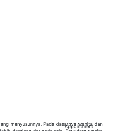
t yang menyusunnya. Pada dasarnya wanita dan
Appointment