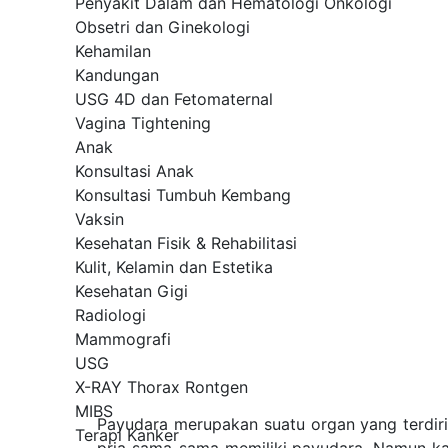
Penyakit Dalam dan Hematologi Onkologi
Obsetri dan Ginekologi
Kehamilan
Kandungan
USG 4D dan Fetomaternal
Vagina Tightening
Anak
Konsultasi Anak
Konsultasi Tumbuh Kembang
Vaksin
Kesehatan Fisik & Rehabilitasi
Kulit, Kelamin dan Estetika
Kesehatan Gigi
Radiologi
Mammografi
USG
X-RAY Thorax Rontgen
MIBS
Payudara merupakan suatu organ yang terdiri
Terapi Kanker