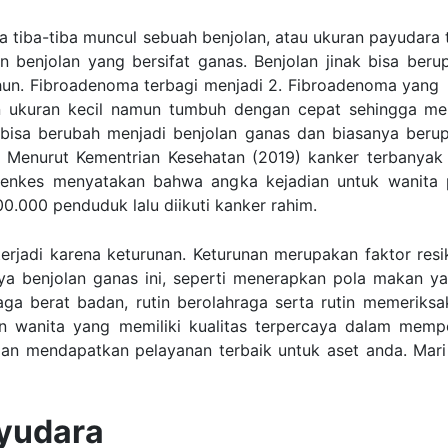
ra tiba-tiba muncul sebuah benjolan, atau ukuran payudara 
dan benjolan yang bersifat ganas. Benjolan jinak bisa ber
hun.
Fibroadenoma
terbagi menjadi 2.
Fibroadenoma
yang 
ukuran kecil namun tumbuh dengan cepat sehingga menja
, bisa berubah menjadi benjolan ganas dan biasanya beru
. Menurut Kementrian Kesehatan (2019) kanker terbanyak
enkes menyatakan bahwa angka kejadian untuk wanita 
00.000 penduduk lalu diikuti kanker rahim.
 terjadi karena keturunan. Keturunan merupakan faktor r
 benjolan ganas ini, seperti menerapkan pola makan ya
a berat badan, rutin berolahraga serta rutin memeriksak
atan wanita yang memiliki kualitas terpercaya dalam memp
an mendapatkan pelayanan terbaik untuk aset anda. Mari ci
yudara