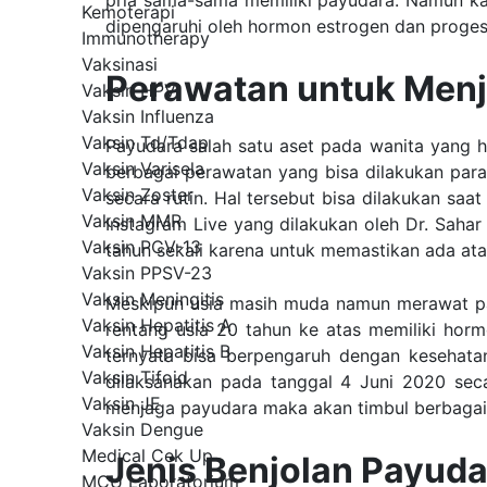
pria sama-sama memiliki payudara. Namun ka
Kemoterapi
dipengaruhi oleh hormon estrogen dan progeste
Immunotherapy
Vaksinasi
Perawatan untuk Men
Vaksin HPV
Vaksin Influenza
Vaksin Td/Tdap
Payudara
salah satu aset pada wanita yang ha
Vaksin Varisela
berbagai perawatan yang bisa dilakukan para
Vaksin Zoster
secara rutin. Hal tersebut bisa dilakukan sa
Vaksin MMR
Instagram Live
yang dilakukan oleh Dr. Sahar
Vaksin PCV-13
tahun sekali karena untuk memastikan ada ata
Vaksin PPSV-23
Vaksin Meningitis
Meskipun usia masih muda namun merawat pay
Vaksin Hepatitis A
rentang usia 20 tahun ke atas memiliki horm
Vaksin Hepatitis B
ternyata bisa berpengaruh dengan kesehata
Vaksin Tifoid
dilaksanakan pada tanggal 4 Juni 2020 seca
Vaksin JE
menjaga payudara maka akan timbul berbagai 
Vaksin Dengue
Medical Cek Up
Jenis Benjolan Payuda
MCU Laboratorium