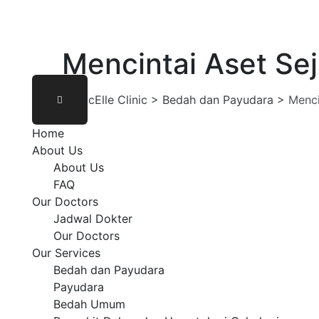
Mencintai Aset Se
MedicElle Clinic
>
Bedah dan Payudara
>
Menci
Home
About Us
EMBER
About Us
20
FAQ
Our Doctors
Jadwal Dokter
Our Doctors
Our Services
Bedah dan Payudara
Payudara
Bedah Umum