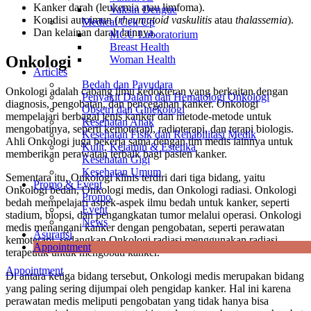
Kanker darah (leukemia atau limfoma).
Vaksin Dengue
Kondisi autoimun (
rheumatoid
vaskulitis
atau
thalassemia
).
Medical Cek Up
Dan kelainan darah lainnya.
MCU Laboratorium
Breast Health
Onkologi
Woman Health
Articles
Bedah dan Payudara
Onkologi adalah cabang ilmu kedokteran yang berkaitan dengan
Penyakit Dalam dan Hematologi Onkologi
diagnosis, pengobatan, dan pencegahan kanker. Onkologi
Obsetri dan Ginekologi
mempelajari berbagai jenis kanker dan metode-metode untuk
Kesehatan Anak
mengobatinya, seperti kemoterapi, radioterapi, dan terapi biologis.
Kesehatan Fisik dan Rehabilitasi Medik
Ahli Onkologi juga bekerja sama dengan tim medis lainnya untuk
Kulit, Kelamin & Estetika
memberikan perawatan terbaik bagi pasien kanker.
Kesehatan Gigi
Kesehatan Umum
Sementara itu, Onkologi klinis terdiri dari tiga bidang, yaitu
Promo & Event
Onkologi bedah, Onkologi medis, dan Onkologi radiasi. Onkologi
Promo
bedah mempelajari aspek-aspek ilmu bedah untuk kanker, seperti
Event
stadium, biopsi, dan pengangkatan tumor melalui operasi. Onkologi
News
medis menangani kanker dengan pengobatan, seperti perawatan
Asuransi
kemoterapi, sedangkan Onkologi radiasi menggunakan radiasi
Appointment
terapeutik untuk mengobati kanker.
Appointment
Di antara ketiga bidang tersebut, Onkologi medis merupakan bidang
yang paling sering dijumpai oleh pengidap kanker. Hal ini karena
perawatan medis meliputi pengobatan yang tidak hanya bisa