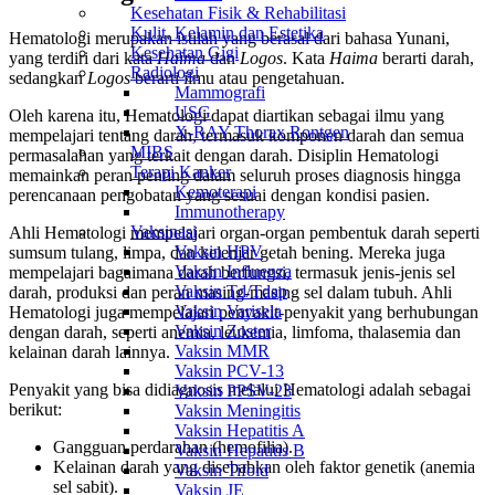
Kesehatan Fisik & Rehabilitasi
Kulit, Kelamin dan Estetika
Hematologi merupakan istilah yang berasal dari bahasa Yunani,
Kesehatan Gigi
yang terdiri dari kata
Haima
dan
Logos
. Kata
Haima
berarti darah,
Radiologi
sedangkan
Logos
berarti ilmu atau pengetahuan.
Mammografi
USG
Oleh karena itu, Hematologi dapat diartikan sebagai ilmu yang
X-RAY Thorax Rontgen
mempelajari tentang darah, termasuk komponen darah dan semua
MIBS
permasalahan yang terkait dengan darah. Disiplin Hematologi
Terapi Kanker
memainkan peran penting dalam seluruh proses diagnosis hingga
Kemoterapi
perencanaan pengobatan yang sesuai dengan kondisi pasien.
Immunotherapy
Vaksinasi
Ahli Hematologi mempelajari organ-organ pembentuk darah seperti
Vaksin HPV
sumsum tulang, limpa, dan kelenjar getah bening. Mereka juga
Vaksin Influenza
mempelajari bagaimana darah berfungsi, termasuk jenis-jenis sel
Vaksin Td/Tdap
darah, produksi dan peran masing-masing sel dalam tubuh. Ahli
Vaksin Varisela
Hematologi juga mempelajari penyakit-penyakit yang berhubungan
Vaksin Zoster
dengan darah, seperti anemia, leukemia, limfoma, thalasemia dan
Vaksin MMR
kelainan darah lainnya.
Vaksin PCV-13
Penyakit yang bisa didiagnosis melalui Hematologi adalah sebagai
Vaksin PPSV-23
berikut:
Vaksin Meningitis
Vaksin Hepatitis A
Gangguan perdarahan (hemofilia).
Vaksin Hepatitis B
Kelainan darah yang disebabkan oleh faktor genetik (anemia
Vaksin Tifoid
sel sabit).
Vaksin JE