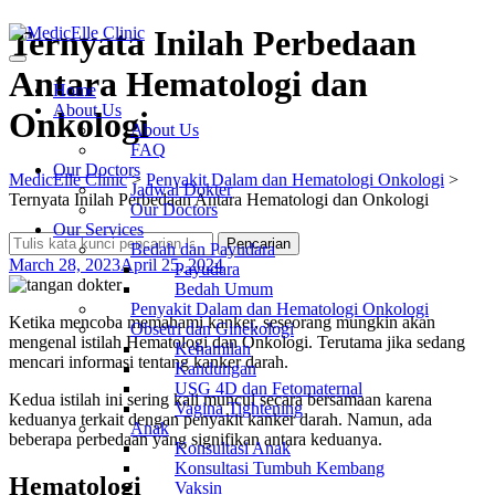
Skip
Ternyata Inilah Perbedaan
to
content
Antara Hematologi dan
Home
About Us
Onkologi
About Us
FAQ
Our Doctors
MedicElle Clinic
>
Penyakit Dalam dan Hematologi Onkologi
>
Jadwal Dokter
Ternyata Inilah Perbedaan Antara Hematologi dan Onkologi
Our Doctors
Our Services
Search
Pencarian
Bedah dan Payudara
for:
March 28, 2023
April 25, 2024
Payudara
Bedah Umum
Penyakit Dalam dan Hematologi Onkologi
Ketika mencoba memahami kanker, seseorang mungkin akan
Obsetri dan Ginekologi
mengenal istilah Hematologi dan Onkologi. Terutama jika sedang
Kehamilan
mencari informasi tentang kanker darah.
Kandungan
USG 4D dan Fetomaternal
Kedua istilah ini sering kali muncul secara bersamaan karena
Vagina Tightening
keduanya terkait dengan penyakit kanker darah. Namun, ada
Anak
beberapa perbedaan yang signifikan antara keduanya.
Konsultasi Anak
Konsultasi Tumbuh Kembang
Hematologi
Vaksin