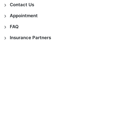
Contact Us
Appointment
FAQ
Insurance Partners
Copyright © 2021
MedicElle Clinic
, Support by
Divasoft
All Rights Reserved.
FAQ
About Us
Contact Us