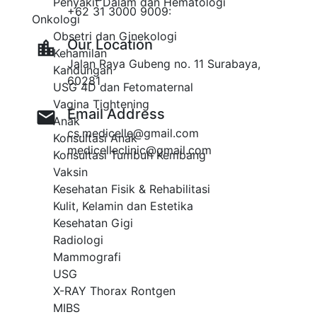
Penyakit Dalam dan Hematologi
+62 31 3000 9009:
Onkologi
Obsetri dan Ginekologi
Our Location​​
Kehamilan
Jalan Raya Gubeng no. 11 Surabaya,
Kandungan
60281
USG 4D dan Fetomaternal
Vagina Tightening
Email Address
Anak
cs.medicelle@gmail.com
Konsultasi Anak
medicelleclinic@gmail.com
Konsultasi Tumbuh Kembang
Vaksin
Kesehatan Fisik & Rehabilitasi
Kulit, Kelamin dan Estetika
Kesehatan Gigi
Radiologi
Mammografi
USG
X-RAY Thorax Rontgen
Contact Us
MIBS