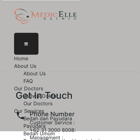
Home
About Us
About Us
FAQ
Our Doctors
Get In Touch
Jadwal Dokter
Our Doctors
Our Services
Phone Number
Bedah dan Payudara
Customer Service :
Payudara
+62 31 3000 8008:
Bedah Umum
Management :