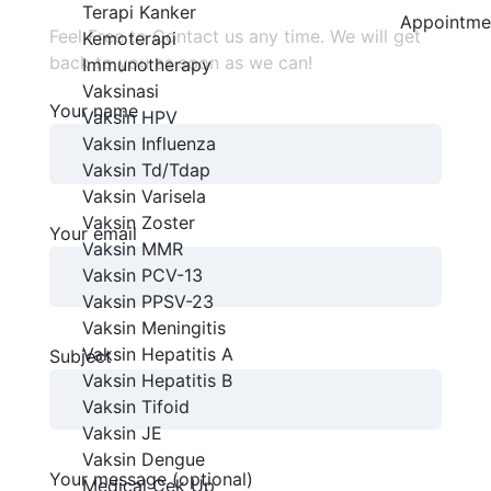
Terapi Kanker
Appointme
Feel Free to Contact us any time. We will get
Kemoterapi
back to you as soon as we can!
Immunotherapy
Vaksinasi
Your name
Vaksin HPV
Vaksin Influenza
Vaksin Td/Tdap
Vaksin Varisela
Vaksin Zoster
Your email
Vaksin MMR
Vaksin PCV-13
Vaksin PPSV-23
Vaksin Meningitis
Vaksin Hepatitis A
Subject
Vaksin Hepatitis B
Vaksin Tifoid
Vaksin JE
Vaksin Dengue
Your message (optional)
Medical Cek Up