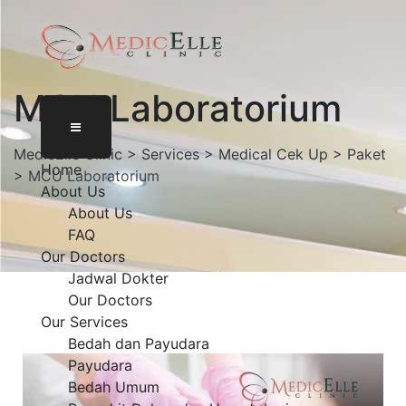
MCU Laboratorium
MedicElle Clinic
>
Services
>
Medical Cek Up
>
Paket
Home
>
MCU Laboratorium
About Us
About Us
FAQ
Our Doctors
Jadwal Dokter
Our Doctors
Our Services
Bedah dan Payudara
Payudara
Bedah Umum