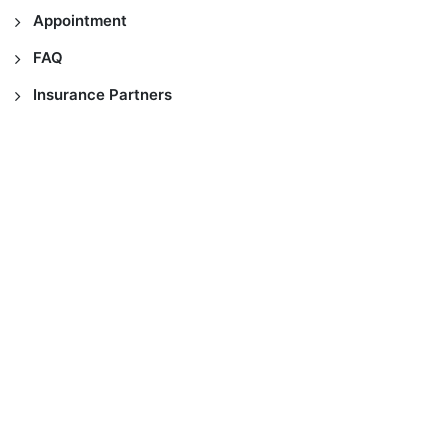
Appointment
FAQ
Insurance Partners
Copyright © 2021
MedicElle Clinic
, Support by
Divasoft
All Rights Reserved.
FAQ
About Us
Contact Us