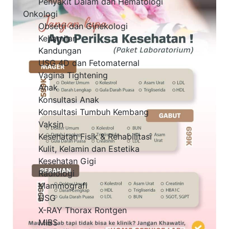
Penyakit Dalam dan Hematologi
Onkologi
Obsetri dan Ginekologi
Kehamilan
Kandungan
USG 4D dan Fetomaternal
Vagina Tightening
Anak
Konsultasi Anak
Konsultasi Tumbuh Kembang
Vaksin
Kesehatan Fisik & Rehabilitasi
Kulit, Kelamin dan Estetika
Kesehatan Gigi
Radiologi
Mammografi
USG
X-RAY Thorax Rontgen
MIBS