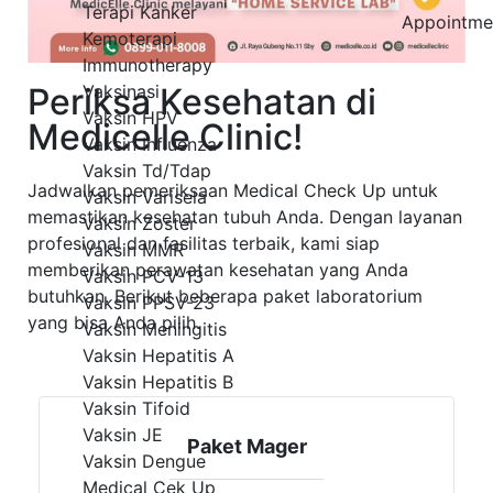
Terapi Kanker
Appointme
Kemoterapi
Immunotherapy
Periksa Kesehatan di
Vaksinasi
Vaksin HPV
Medicelle Clinic!
Vaksin Influenza
Vaksin Td/Tdap
Jadwalkan pemeriksaan Medical Check Up untuk
Vaksin Varisela
memastikan kesehatan tubuh Anda. Dengan layanan
Vaksin Zoster
profesional dan fasilitas terbaik, kami siap
Vaksin MMR
memberikan perawatan kesehatan yang Anda
Vaksin PCV-13
butuhkan. Berikut beberapa paket laboratorium
Vaksin PPSV-23
yang bisa Anda pilih.
Vaksin Meningitis
Vaksin Hepatitis A
Vaksin Hepatitis B
Vaksin Tifoid
Vaksin JE
Paket Mager
Vaksin Dengue
Medical Cek Up