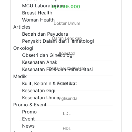
MCU Laboratorium
Rp.
599.000
Breast Health
Woman Health
Dokter Umum
Articles
Bedah dan Payudara
Darah Lengkap
Penyakit Dalam dan Hematologi
Onkologi
Kolestrol
Obsetri dan Ginekologi
Kesehatan Anak
Gula Darah Puasa
Kesehatan Fisik dan Rehabilitasi
Medik
Kulit, Kelamin & Estetika
Asam Urat
Kesehatan Gigi
Kesehatan Umum
Trigliserida
Promo & Event
Promo
LDL
Event
News
HDL