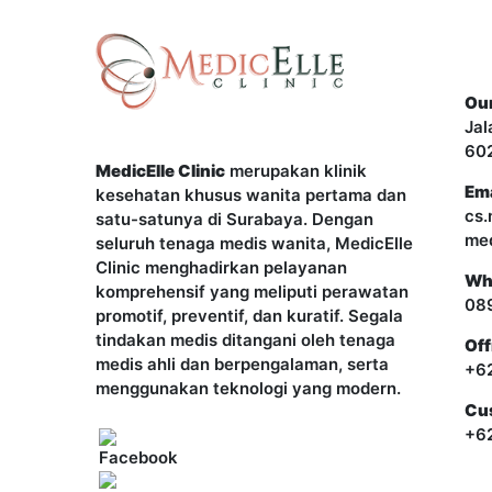
Co
Our
Jal
60
MedicElle Clinic
merupakan klinik
Ema
kesehatan khusus wanita pertama dan
cs.
satu-satunya di Surabaya. Dengan
med
seluruh tenaga medis wanita, MedicElle
Clinic menghadirkan pelayanan
Wh
komprehensif yang meliputi perawatan
08
promotif, preventif, dan kuratif. Segala
tindakan medis ditangani oleh tenaga
Off
medis ahli dan berpengalaman, serta
+6
menggunakan teknologi yang modern.
Cus
+6