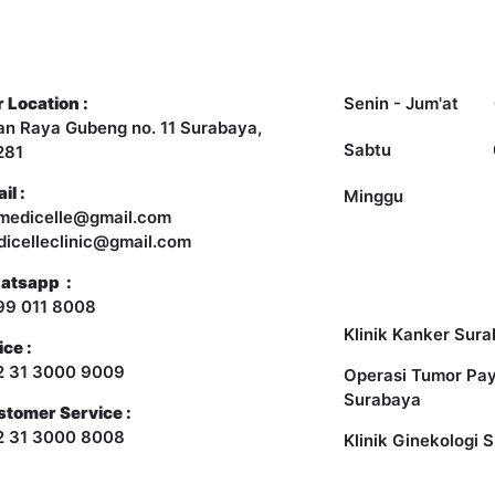
ntact Us
Opening Hours
 Location :
Senin - Jum'at
an Raya Gubeng no. 11 Surabaya,
Sabtu
281
il :
Minggu
medicelle@gmail.com
icelleclinic@gmail.com
Other Services
atsapp :
99 011 8008
Klinik Kanker Sur
ice :
2 31 3000 9009
Operasi Tumor Pa
Surabaya
tomer Service :
2 31 3000 8008
Klinik Ginekologi 