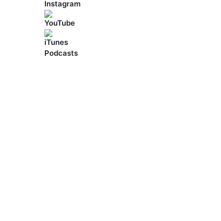
Copyright © 2021
MedicElle Clinic
, Support by
Di
All Rights Reserved.