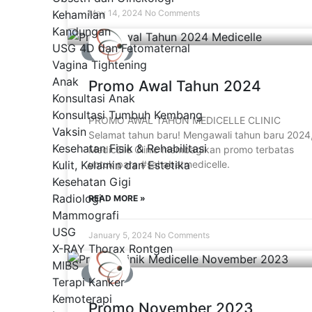
Kehamilan
May 14, 2024
No Comments
Kandungan
USG 4D dan Fetomaternal
PROMO
Vagina Tightening
Anak
Promo Awal Tahun 2024
Konsultasi Anak
Konsultasi Tumbuh Kembang
PROMO AWAL TAHUN MEDICELLE CLINIC
Vaksin
Selamat tahun baru! Mengawali tahun baru 2024
Kesehatan Fisik & Rehabilitasi
MedicElle Clinic membagikan promo terbatas
Kulit, Kelamin dan Estetika
untuk para #sahabatmedicelle.
Kesehatan Gigi
Radiologi
READ MORE »
Mammografi
USG
January 5, 2024
No Comments
X-RAY Thorax Rontgen
MIBS
PROMO
Terapi Kanker
Kemoterapi
Promo November 2023