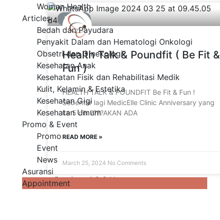
Woman Health
Articles
EVENT
Bedah dan Payudara
Penyakit Dalam dan Hematologi Onkologi
Obsetri dan Ginekologi
Health Talk & Poundfit ( Be Fit &
Kesehatan Anak
Fun )
Kesehatan Fisik dan Rehabilitasi Medik
Kulit, Kelamin & Estetika
HEALTH TALK & POUNDFIT Be Fit & Fun !
Kesehatan Gigi
Sebentar lagi MedicElle Clinic Anniversary yang
Kesehatan Umum
ke 5 nih ????AKAN ADA
Promo & Event
Promo
READ MORE »
Event
News
March 25, 2024
No Comments
Asuransi
« Previous
1
2
3
Next »
Appointment