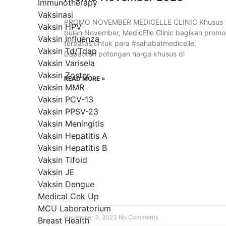
Immunotherapy
Vaksinasi
PROMO NOVEMBER MEDICELLE CLINIC Khusus
Vaksin HPV
bulan November, MedicElle Clinic bagikan promo
Vaksin Influenza
terbatas untuk para #sahabatmedicelle.
Vaksin Td/Tdap
Dapatkan potongan harga khusus di
Vaksin Varisela
Vaksin Zoster
READ MORE »
Vaksin MMR
Vaksin PCV-13
Vaksin PPSV-23
Vaksin Meningitis
Vaksin Hepatitis A
Vaksin Hepatitis B
Vaksin Tifoid
Vaksin JE
Vaksin Dengue
Medical Cek Up
MCU Laboratorium
November 3, 2023
No Comments
Breast Health