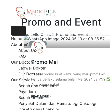
Promo and Event
MedicElle Clinic
>
Promo and Event
Home
About Us
PROMO
About Us
FAQ
Promo Mei
Our Doctors
Jadwal Dokter
Our Doctors
Spesial promo buat kamu yang mau promil nih.
Hanya berlaku selama bulan Mei 2024 ya ???? 
Our Services
Ada promo paket
Bedah dan Payudara
Payudara
READ MORE »
Bedah Umum
Penyakit Dalam dan Hematologi Onkologi
Obsetri dan Ginekologi