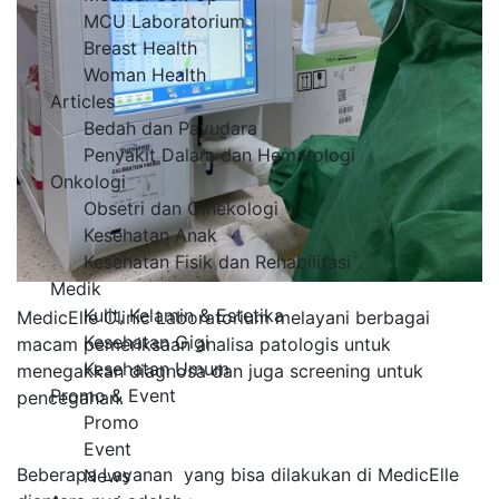
MCU Laboratorium
Breast Health
Woman Health
Articles
Bedah dan Payudara
Penyakit Dalam dan Hematologi
Onkologi
Obsetri dan Ginekologi
Kesehatan Anak
Kesehatan Fisik dan Rehabilitasi
Medik
Kulit, Kelamin & Estetika
MedicElle Clinic Laboratorium melayani berbagai
Kesehatan Gigi
macam pemeriksaan analisa patologis untuk
Kesehatan Umum
menegakkan diagnosa dan juga screening untuk
Promo & Event
pencegahan.
Promo
Event
Beberapa Layanan yang bisa dilakukan di MedicElle
News