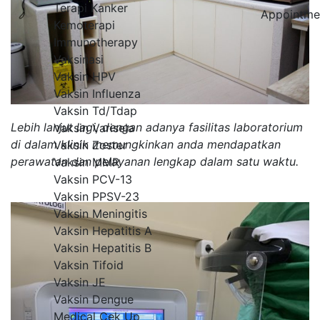
Terapi Kanker
Appointme
Kemoterapi
Immunotherapy
Vaksinasi
Vaksin HPV
Vaksin Influenza
Vaksin Td/Tdap
Lebih lanjut lagi, dengan adanya fasilitas laboratorium
Vaksin Varisela
di dalam klinik memungkinkan anda mendapatkan
Vaksin Zoster
perawatan dan pelayanan lengkap dalam satu waktu.
Vaksin MMR
Vaksin PCV-13
Vaksin PPSV-23
Vaksin Meningitis
Vaksin Hepatitis A
Vaksin Hepatitis B
Vaksin Tifoid
Vaksin JE
Vaksin Dengue
Medical Cek Up