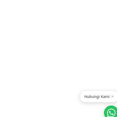
Copyright © 2021
MedicElle Clinic
, Support by
Divasoft
All Rights Reserved.
FAQ
About Us
Contact Us
×
Hubungi Kami