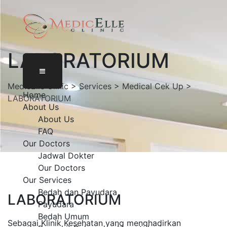
LABORATORIUM
MedicElle Clinic
>
Services
>
Medical Cek Up
>
Home
LABORATORIUM
About Us
About Us
FAQ
Our Doctors
Jadwal Dokter
Our Doctors
Our Services
Bedah dan Payudara
LABORATORIUM
Payudara
Bedah Umum
Sebagai Klinik Kesehatan yang menghadirkan