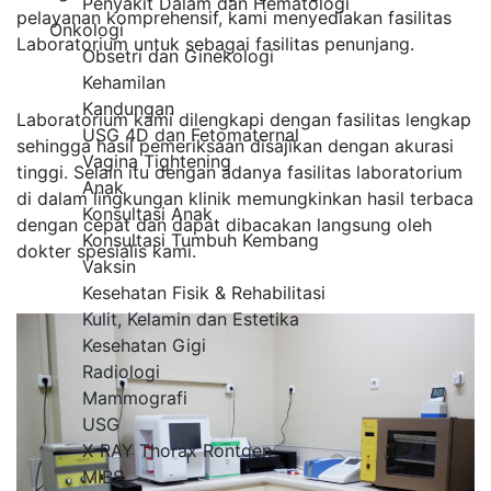
Penyakit Dalam dan Hematologi
pelayanan komprehensif, kami menyediakan fasilitas
Onkologi
Laboratorium untuk sebagai fasilitas penunjang.
Obsetri dan Ginekologi
Kehamilan
Kandungan
Laboratorium kami dilengkapi dengan fasilitas lengkap
USG 4D dan Fetomaternal
sehingga hasil pemeriksaan disajikan dengan akurasi
Vagina Tightening
tinggi. Selain itu dengan adanya fasilitas laboratorium
Anak
di dalam lingkungan klinik memungkinkan hasil terbaca
Konsultasi Anak
dengan cepat dan dapat dibacakan langsung oleh
Konsultasi Tumbuh Kembang
dokter spesialis kami.
Vaksin
Kesehatan Fisik & Rehabilitasi
Kulit, Kelamin dan Estetika
Kesehatan Gigi
Radiologi
Mammografi
USG
X-RAY Thorax Rontgen
MIBS