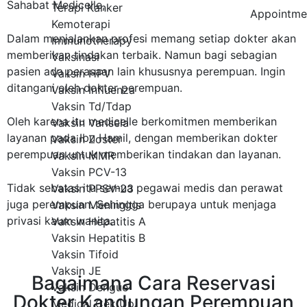
Sahabat Medicelle,
Terapi Kanker
Appointme
Kemoterapi
Dalam menjalankan profesi memang setiap dokter akan
Immunotherapy
memberikan tindakan terbaik. Namun bagi sebagian
Vaksinasi
pasien ada perasaan lain khususnya perempuan. Ingin
Vaksin HPV
ditangani oleh dokter perempuan.
Vaksin Influenza
Vaksin Td/Tdap
Oleh karena itu medicelle berkomitmen memberikan
Vaksin Varisela
layanan pada Ibu Hamil, dengan memberikan dokter
Vaksin Zoster
perempuan untuk memberikan tindakan dan layanan.
Vaksin MMR
Vaksin PCV-13
Tidak sebatas itu semua pegawai medis dan perawat
Vaksin PPSV-23
juga perempuan. Sehingga berupaya untuk menjaga
Vaksin Meningitis
privasi kaum wanita.
Vaksin Hepatitis A
Vaksin Hepatitis B
Vaksin Tifoid
Vaksin JE
Bagaimana Cara Reservasi
Vaksin Dengue
Dokter Kandungan Perempuan
Medical Cek Up