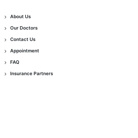
About Us
Our Doctors
Contact Us
Appointment
FAQ
Insurance Partners
Copyright © 2021
MedicElle Clinic
, Support by
Divasoft
All Rights Reserved.