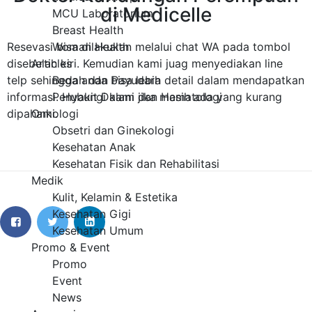
di Medicelle
MCU Laboratorium
Breast Health
Resevasi bisa dilakukan melalui chat WA pada tombol
Woman Health
disebelah kiri. Kemudian kami juag menyediakan line
Articles
telp sehingga anda bisa lebih detail dalam mendapatkan
Bedah dan Payudara
informasi. Hubungi kami jika masih ada yang kurang
Penyakit Dalam dan Hematologi
dipahami.
Onkologi
Obsetri dan Ginekologi
Kesehatan Anak
Kesehatan Fisik dan Rehabilitasi
Medik
Kulit, Kelamin & Estetika
Kesehatan Gigi
Kesehatan Umum
Promo & Event
Promo
Event
News