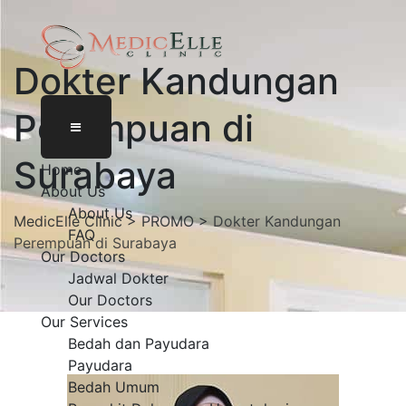
Dokter Kandungan
Perempuan di
Surabaya
Home
About Us
About Us
MedicElle Clinic
>
PROMO
>
Dokter Kandungan
FAQ
Perempuan di Surabaya
Our Doctors
Jadwal Dokter
Our Doctors
Our Services
Bedah dan Payudara
Payudara
Bedah Umum