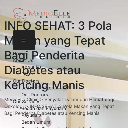
INFO SEHAT: 3 Pola
Makan yang Tepat
Bagi Penderita
Home
About Us
Diabetes atau
About Us
FAQ
Kencing Manis
Our Doctors
Jadwal Dokter
Our Doctors
MedicElle Clinic
>
Penyakit Dalam dan Hematologi
Our Services
Onkologi
>
INFO SEHAT: 3 Pola Makan yang Tepat
Bedah dan Payudara
Bagi Penderita Diabetes atau Kencing Manis
Payudara
Bedah Umum