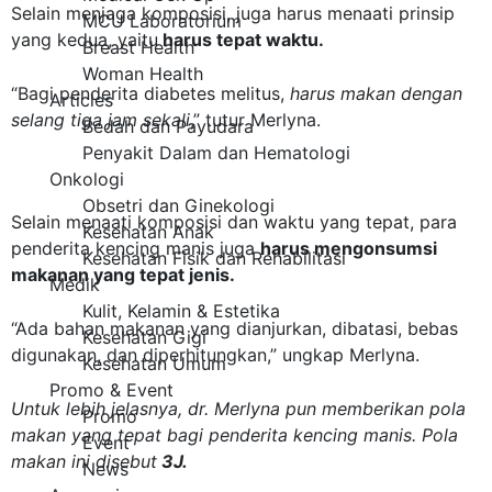
Selain menjaga komposisi, juga harus menaati prinsip
MCU Laboratorium
yang kedua, yaitu
harus tepat waktu.
Breast Health
Woman Health
“Bagi penderita
diabetes
melitus,
harus makan dengan
Articles
selang tiga jam sekali
,” tutur Merlyna.
Bedah dan Payudara
Penyakit Dalam dan Hematologi
Onkologi
Obsetri dan Ginekologi
Selain menaati komposisi dan waktu yang tepat, para
Kesehatan Anak
penderita
kencing manis
juga
haru
s mengonsumsi
Kesehatan Fisik dan Rehabilitasi
makanan yang tepat jenis.
Medik
Kulit, Kelamin & Estetika
“Ada bahan makanan yang dianjurkan, dibatasi, bebas
Kesehatan Gigi
digunakan, dan diperhitungkan,” ungkap Merlyna.
Kesehatan Umum
Promo & Event
Untuk lebih jelasnya, dr. Merlyna pun memberikan pola
Promo
makan yang tepat bagi penderita
kencing manis
. Pola
Event
makan ini disebut
3J.
News