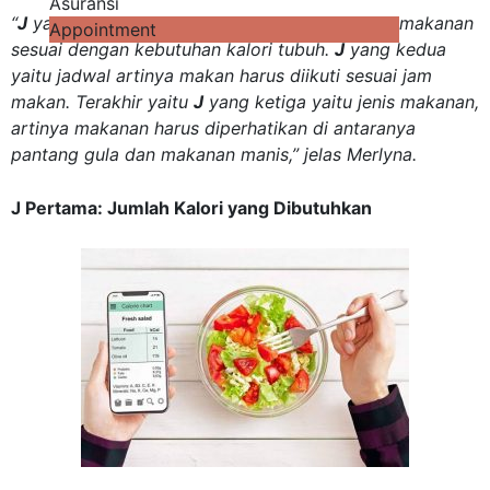
Asuransi
“
J
yang pertama yaitu jumlah kalori. Makanlah makanan
Appointment
sesuai dengan kebutuhan kalori tubuh.
J
yang
kedua
yaitu jadwal artinya makan harus diikuti sesuai jam
makan. Terakhir yaitu
J
yang ketiga yaitu jenis makanan,
artinya makanan harus diperhatikan di antaranya
pantang gula dan makanan manis,” jelas Merlyna.
J Pertama: Jumlah Kalori yang Dibutuhkan