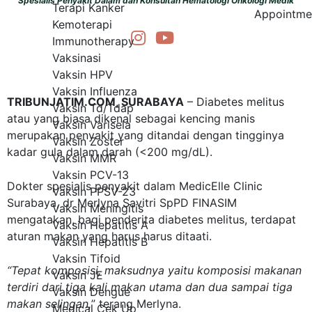
Spesialis Penyakit Dalam dan Konsultan Hematologi Onkologi Medik
Terapi Kanker
Appointme
Kemoterapi
Immunotherapy
Vaksinasi
Vaksin HPV
Vaksin Influenza
TRIBUNJATIM.COM, SURABAYA
– Diabetes melitus
Vaksin Td/Tdap
atau yang biasa dikenal sebagai
kencing manis
Vaksin Varisela
merupakan penyakit yang ditandai dengan tingginya
Vaksin Zoster
kadar gula dalam darah (<200 mg/dL).
Vaksin MMR
Vaksin PCV-13
Dokter spesialis penyakit dalam MedicElle Clinic
Vaksin PPSV-23
Surabaya, dr Merlyna Savitri SpPD FINASIM
Vaksin Meningitis
mengatakan, bagi penderita
diabetes
melitus, terdapat
Vaksin Hepatitis A
aturan makan yang harus harus ditaati.
Vaksin Hepatitis B
Vaksin Tifoid
“Tepat komposisi, maksudnya yaitu komposisi makanan
Vaksin JE
terdiri dari tiga kali makan uta
ma dan dua sampai tiga
Vaksin Dengue
makan selingan,
” terang Merlyna.
Medical Cek Up