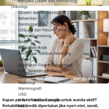
Penyakit Dalam dan Hematologi
Onkologi
Obsetri dan Ginekologi
Kehamilan
Kandungan
USG 4D dan Fetomaternal
Vagina Tightening
Anak
Konsultasi Anak
Konsultasi Tumbuh Kembang
Vaksin
Kesehatan Fisik & Rehabilitasi
Kulit, Kelamin dan Estetika
Kesehatan Gigi
MAY 21, 2026
Radiologi
Mammografi
USG
Kapan perlu rehabilitasi medik untuk wanita aktif?
X-RAY Thorax Rontgen
Rehabilitasi medik diperlukan jika nyeri otot, sendi,
MIBS