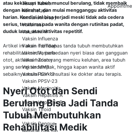
atau kekakuan tubuh muncul berulang, tidak membaik
Terapi Kanker
Appointme
dengan istirahat, dan mulai mengganggu aktivitas
Kemoterapi
harian. Kondisi ini bisa terjadi meski tidak ada cedera
Immunotherapy
serius, terutama pada wanita dengan rutinitas padat,
Vaksinasi
duduk lama, atau aktivitas repetitif.
Vaksin HPV
Vaksin Influenza
Artikel ini akan membahas tanda tubuh membutuhkan
Vaksin Td/Tdap
rehabilitasi medik, perbedaan nyeri biasa dan gangguan
Vaksin Varisela
otot, aktivitas harian yang memicu keluhan, area tubuh
Vaksin Zoster
yang sering terdampak, hingga kapan wanita aktif
Vaksin MMR
sebaiknya mulai berkonsultasi ke dokter atau terapis.
Vaksin PCV-13
Vaksin PPSV-23
Nyeri Otot dan Sendi
Vaksin Meningitis
Vaksin Hepatitis A
Berulang Bisa Jadi Tanda
Vaksin Hepatitis B
Vaksin Tifoid
Tubuh Membutuhkan
Vaksin JE
Vaksin Dengue
Rehabilitasi Medik
Medical Cek Up