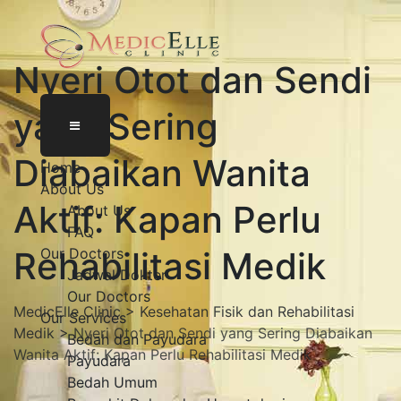
Nyeri Otot dan Sendi
yang Sering
Diabaikan Wanita
Home
About Us
Aktif: Kapan Perlu
About Us
FAQ
Rehabilitasi Medik
Our Doctors
Jadwal Dokter
Our Doctors
MedicElle Clinic
>
Kesehatan Fisik dan Rehabilitasi
Our Services
Medik
>
Nyeri Otot dan Sendi yang Sering Diabaikan
Bedah dan Payudara
Wanita Aktif: Kapan Perlu Rehabilitasi Medik
Payudara
Bedah Umum