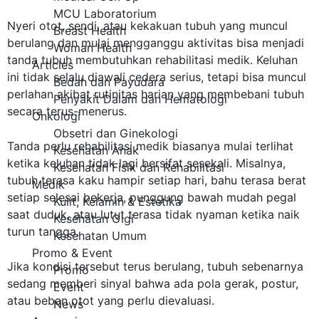
MCU Laboratorium
Nyeri otot, sendi, atau kekakuan tubuh yang muncul
Breast Health
berulang dan mulai mengganggu aktivitas bisa menjadi
Woman Health
tanda tubuh membutuhkan rehabilitasi medik. Keluhan
Articles
ini tidak selalu diawali cedera serius, tetapi bisa muncul
Bedah dan Payudara
perlahan akibat rutinitas harian yang membebani tubuh
Penyakit Dalam dan Hematologi
secara terus-menerus.
Onkologi
Obsetri dan Ginekologi
Tanda perlu rehabilitasi medik biasanya mulai terlihat
Kesehatan Anak
ketika keluhan tidak lagi bersifat sesekali. Misalnya,
Kesehatan Fisik dan Rehabilitasi
tubuh terasa kaku hampir setiap hari, bahu terasa berat
Medik
setiap selesai bekerja, punggung bawah mudah pegal
Kulit, Kelamin & Estetika
saat duduk, atau lutut terasa tidak nyaman ketika naik
Kesehatan Gigi
turun tangga.
Kesehatan Umum
Promo & Event
Jika kondisi tersebut terus berulang, tubuh sebenarnya
Promo
sedang memberi sinyal bahwa ada pola gerak, postur,
Event
atau beban otot yang perlu dievaluasi.
News