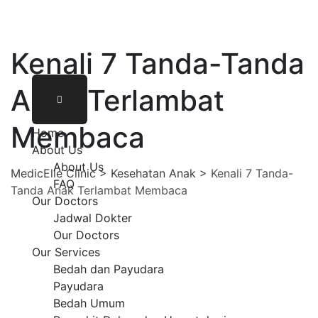
Kenali 7 Tanda-Tanda
Anak Terlambat
Membaca
Home
About Us
About Us
MedicElle Clinic
>
Kesehatan Anak
>
Kenali 7 Tanda-
FAQ
Tanda Anak Terlambat Membaca
Our Doctors
Jadwal Dokter
Our Doctors
Our Services
Bedah dan Payudara
Payudara
Bedah Umum