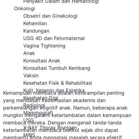
Penyakit Dalam dan Hematologi
Onkologi
Obsetri dan Ginekologi
Kehamilan
Kandungan
USG 4D dan Fetomaternal
Vagina Tightening
Anak
Konsultasi Anak
SEPTEMBER 1, 2024
Konsultasi Tumbuh Kembang
Vaksin
Kesehatan Fisik & Rehabilitasi
Kulit, Kelamin dan Estetika
Kemampuan membaca adalah keterampilan penting
Kesehatan Gigi
yang mendasari keberhasilan akademis dan
Radiologi
perkembangan kognitif anak. Namun, beberapa anak
Mammografi
mungkin mengalami keterlambatan dalam kemampuan
USG
membaca mereka. Dengan mengenali tanda-tanda
X-RAY Thorax Rontgen
keterlambatan membaca berikut sejak dini dapat
MIBS
membantu Anda mengatasi masalah secara efektif.