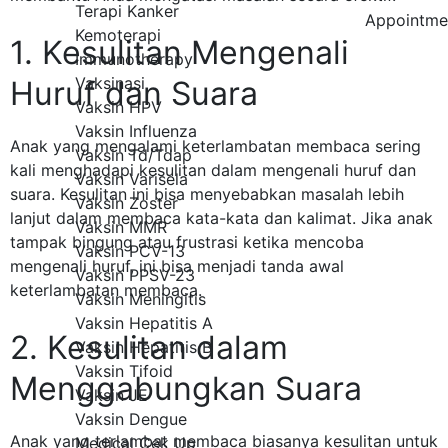
Terapi Kanker
Appointme
Kemoterapi
1. Kesulitan Mengenali
Immunotherapy
Vaksinasi
Huruf dan Suara
Vaksin HPV
Vaksin Influenza
Anak yang mengalami keterlambatan membaca sering
Vaksin Td/Tdap
kali menghadapi kesulitan dalam mengenali huruf dan
Vaksin Varisela
suara. Kesulitan ini bisa menyebabkan masalah lebih
Vaksin Zoster
lanjut dalam membaca kata-kata dan kalimat. Jika anak
Vaksin MMR
tampak bingung atau frustrasi ketika mencoba
Vaksin PCV-13
mengenali huruf, ini bisa menjadi tanda awal
Vaksin PPSV-23
keterlambatan membaca.
Vaksin Meningitis
Vaksin Hepatitis A
2. Kesulitan dalam
Vaksin Hepatitis B
Vaksin Tifoid
Menggabungkan Suara
Vaksin JE
Vaksin Dengue
Anak yang terlambat membaca biasanya kesulitan untuk
Medical Cek Up