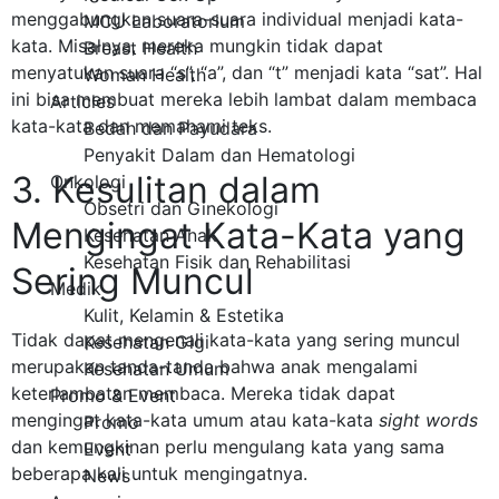
menggabungkan suara-suara individual menjadi kata-
MCU Laboratorium
kata. Misalnya, mereka mungkin tidak dapat
Breast Health
menyatukan suara “s”, “a”, dan “t” menjadi kata “sat”. Hal
Woman Health
ini bisa membuat mereka lebih lambat dalam membaca
Articles
kata-kata dan memahami teks.
Bedah dan Payudara
Penyakit Dalam dan Hematologi
3. Kesulitan dalam
Onkologi
Obsetri dan Ginekologi
Mengingat Kata-Kata yang
Kesehatan Anak
Kesehatan Fisik dan Rehabilitasi
Sering Muncul
Medik
Kulit, Kelamin & Estetika
Tidak dapat mengenali kata-kata yang sering muncul
Kesehatan Gigi
merupakan tanda-tanda bahwa anak mengalami
Kesehatan Umum
keterlambatan membaca. Mereka tidak dapat
Promo & Event
mengingat kata-kata umum atau kata-kata
sight words
Promo
dan kemungkinan perlu mengulang kata yang sama
Event
beberapa kali untuk mengingatnya.
News