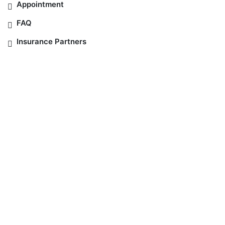
Appointment
FAQ
Insurance Partners
Copyright © 2021
MedicElle Clinic
, Support by
Divasoft
All Rights Reserved.
FAQ
About Us
Contact Us