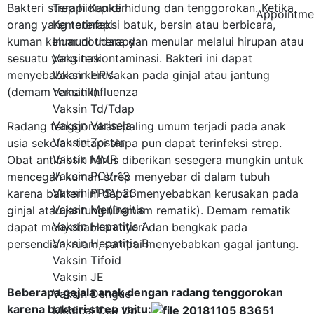
Bakteri strep hidup di hidung dan tenggorokan. Ketika
Terapi Kanker
Appointme
orang yang terinfeksi batuk, bersin atau berbicara,
Kemoterapi
kuman keluar di udara dan menular melalui hirupan atau
Immunotherapy
sesuatu yang terkontaminasi. Bakteri ini dapat
Vaksinasi
menyebabkan kerusakan pada ginjal atau jantung
Vaksin HPV
(demam rematik).
Vaksin Influenza
Vaksin Td/Tdap
Vaksin Varisela
Radang tenggorokan paling umum terjadi pada anak
Vaksin Zoster
usia sekolah tetapi siapa pun dapat terinfeksi strep.
Vaksin MMR
Obat antibiotik harus diberikan sesegera mungkin untuk
Vaksin PCV-13
mencegah kuman strep menyebar di dalam tubuh
Vaksin PPSV-23
karena bakteri ini dapat menyebabkan kerusakan pada
Vaksin Meningitis
ginjal atau jantung (Demam rematik). Demam rematik
Vaksin Hepatitis A
dapat menyebabkan nyeri dan bengkak pada
Vaksin Hepatitis B
persendian, ruam, sampai menyebabkan gagal jantung.
Vaksin Tifoid
Vaksin JE
Beberapa gejala anak dengan radang tenggorokan
Vaksin Dengue
karena bakteri strep yaitu:
Medical Cek Up