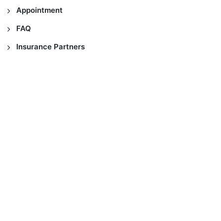
Appointment
FAQ
Insurance Partners
Copyright © 2021
MedicElle Clinic
, Support by
Divasoft
All Rights Reserved.
FAQ
About Us
Contact Us