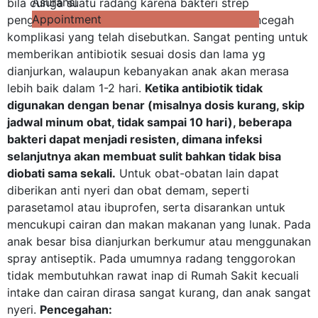
Asuransi
bila curiga suatu radang karena bakteri strep
Appointment
pengobatan utama adalah antibiotik untuk mencegah
komplikasi yang telah disebutkan. Sangat penting untuk
memberikan antibiotik sesuai dosis dan lama yg
dianjurkan, walaupun kebanyakan anak akan merasa
lebih baik dalam 1-2 hari.
Ketika antibiotik tidak
digunakan dengan benar (misalnya dosis kurang, skip
jadwal minum obat, tidak sampai 10 hari), beberapa
bakteri dapat menjadi resisten, dimana infeksi
selanjutnya akan membuat sulit bahkan tidak bisa
diobati sama sekali.
Untuk obat-obatan lain dapat
diberikan anti nyeri dan obat demam, seperti
parasetamol atau ibuprofen, serta disarankan untuk
mencukupi cairan dan makan makanan yang lunak. Pada
anak besar bisa dianjurkan berkumur atau menggunakan
spray antiseptik. Pada umumnya radang tenggorokan
tidak membutuhkan rawat inap di Rumah Sakit kecuali
intake dan cairan dirasa sangat kurang, dan anak sangat
nyeri.
Pencegahan: