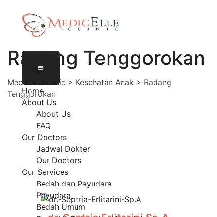
Radang Tenggorokan
MedicElle Clinic
>
Kesehatan Anak
>
Radang
Home
Tenggorokan
About Us
About Us
FAQ
Our Doctors
Jadwal Dokter
Our Doctors
Our Services
Bedah dan Payudara
Payudara
Bedah Umum