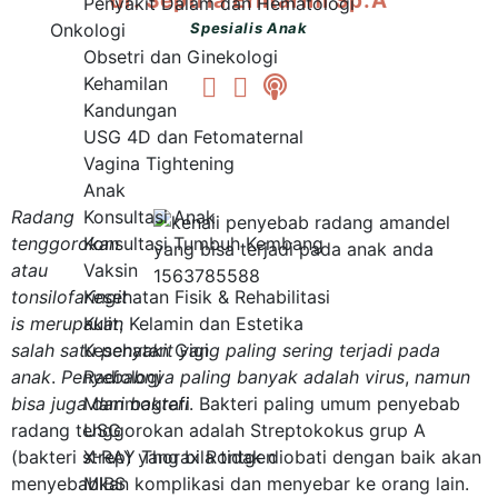
dr. Septria Erlitarini Sp.A
Penyakit Dalam dan Hematologi
Onkologi
Spesialis Anak
Obsetri dan Ginekologi
Kehamilan
Kandungan
USG 4D dan Fetomaternal
Vagina Tightening
Anak
Radang
Konsultasi Anak
tenggorokan
Konsultasi Tumbuh Kembang
atau
Vaksin
tonsilofaringit
Kesehatan Fisik & Rehabilitasi
is merupakan
Kulit, Kelamin dan Estetika
salah satu penyakit yang paling sering terjadi pada
Kesehatan Gigi
anak
.
Penyebabnya paling banyak adalah virus
Radiologi
,
namun
bisa juga dari bakteri
Mammografi
. Bakteri paling umum penyebab
radang tenggorokan adalah Streptokokus grup A
USG
(bakteri strep) yang bila tidak diobati dengan baik akan
X-RAY Thorax Rontgen
menyebabkan komplikasi dan menyebar ke orang lain.
MIBS