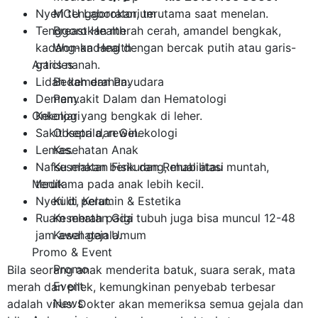
Nyeri tenggorokan, terutama saat menelan.
MCU Laboratorium
Tenggorokan merah cerah, amandel bengkak,
Breast Health
kadang-kadang dengan bercak putih atau garis-
Woman Health
garis nanah.
Articles
Lidah kemerahan.
Bedah dan Payudara
Demam.
Penyakit Dalam dan Hematologi
Kelenjar yang bengkak di leher.
Onkologi
Sakit kepala, rewel.
Obsetri dan Ginekologi
Lemas.
Kesehatan Anak
Nafsu makan berkurang, mual atau muntah,
Kesehatan Fisik dan Rehabilitasi
terutama pada anak lebih kecil.
Medik
Nyeri di perut.
Kulit, Kelamin & Estetika
Ruam merah pada tubuh juga bisa muncul 12-48
Kesehatan Gigi
jam awal gejala.
Kesehatan Umum
Promo & Event
Promo
Bila seorang anak menderita batuk, suara serak, mata
Event
merah dan pilek, kemungkinan penyebab terbesar
News
adalah virus. Dokter akan memeriksa semua gejala dan