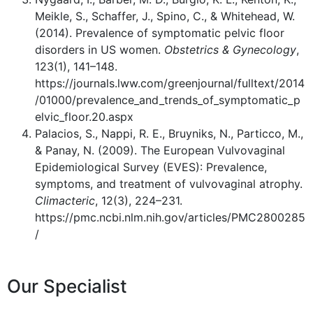
Meikle, S., Schaffer, J., Spino, C., & Whitehead, W.
(2014). Prevalence of symptomatic pelvic floor
disorders in US women.
Obstetrics & Gynecology
,
123(1), 141–148.
https://journals.lww.com/greenjournal/fulltext/2014
/01000/prevalence_and_trends_of_symptomatic_p
elvic_floor.20.aspx
Palacios, S., Nappi, R. E., Bruyniks, N., Particco, M.,
& Panay, N. (2009). The European Vulvovaginal
Epidemiological Survey (EVES): Prevalence,
symptoms, and treatment of vulvovaginal atrophy.
Climacteric
, 12(3), 224–231.
https://pmc.ncbi.nlm.nih.gov/articles/PMC2800285
/
Our Specialist