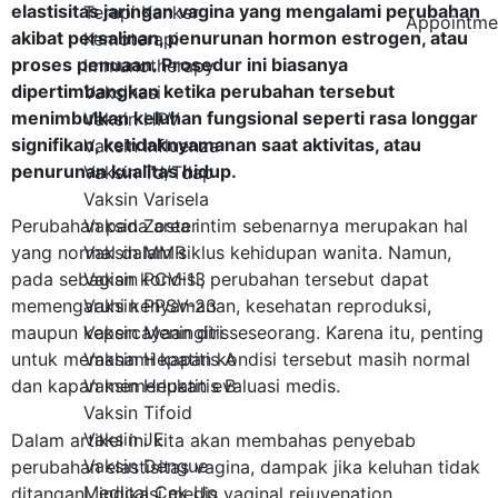
elastisitas jaringan vagina yang mengalami perubahan
Terapi Kanker
Appointme
akibat persalinan, penurunan hormon estrogen, atau
Kemoterapi
proses penuaan. Prosedur ini biasanya
Immunotherapy
dipertimbangkan ketika perubahan tersebut
Vaksinasi
menimbulkan keluhan fungsional seperti rasa longgar
Vaksin HPV
signifikan, ketidaknyamanan saat aktivitas, atau
Vaksin Influenza
penurunan kualitas hidup.
Vaksin Td/Tdap
Vaksin Varisela
Perubahan pada area intim sebenarnya merupakan hal
Vaksin Zoster
yang normal dalam siklus kehidupan wanita. Namun,
Vaksin MMR
pada sebagian kondisi, perubahan tersebut dapat
Vaksin PCV-13
memengaruhi kenyamanan, kesehatan reproduksi,
Vaksin PPSV-23
maupun kepercayaan diri seseorang. Karena itu, penting
Vaksin Meningitis
untuk memahami kapan kondisi tersebut masih normal
Vaksin Hepatitis A
dan kapan memerlukan evaluasi medis.
Vaksin Hepatitis B
Vaksin Tifoid
Vaksin JE
Dalam artikel ini kita akan membahas penyebab
Vaksin Dengue
perubahan elastisitas vagina, dampak jika keluhan tidak
Medical Cek Up
ditangani, indikasi medis vaginal rejuvenation,