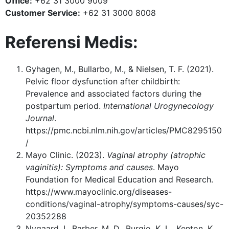
Office:
+62 31 3000 9009
Customer Service:
+62 31 3000 8008
Referensi Medis:
Gyhagen, M., Bullarbo, M., & Nielsen, T. F. (2021).
Pelvic floor dysfunction after childbirth:
Prevalence and associated factors during the
postpartum period.
International Urogynecology
Journal
.
https://pmc.ncbi.nlm.nih.gov/articles/PMC8295150
/
Mayo Clinic. (2023).
Vaginal atrophy (atrophic
vaginitis): Symptoms and causes
. Mayo
Foundation for Medical Education and Research.
https://www.mayoclinic.org/diseases-
conditions/vaginal-atrophy/symptoms-causes/syc-
20352288
Nygaard, I., Barber, M. D., Burgio, K. L., Kenton, K.,