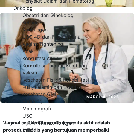
Penyakit Dalam dan Hematologi
Onkologi
Obsetri dan Ginekologi
Kehamilan
Kandungan
USG 4D dan Fetomaternal
Vagina Tightening
Anak
Konsultasi Anak
Konsultasi Tumbuh Kembang
Vaksin
Kesehatan Fisik & Rehabilitasi
Kulit, Kelamin dan Estetika
Kesehatan Gigi
MARCH 4, 2026
Radiologi
Mammografi
USG
Vaginal rejuvenation untuk wanita aktif adalah
X-RAY Thorax Rontgen
prosedur medis yang bertujuan memperbaiki
MIBS