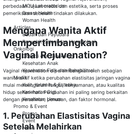
MCU Laboratorium
perbedaan tujuan medis dan estetika, serta proses
Breast Health
pemeriksaan sebelum tindakan dilakukan.
Woman Health
Articles
Mengapa Wanita Aktif
Bedah dan Payudara
Mempertimbangkan
Penyakit Dalam dan Hematologi
Onkologi
Vaginal Rejuvenation?
Obsetri dan Ginekologi
Kesehatan Anak
Kesehatan Fisik dan Rehabilitasi
Vaginal rejuvenation dipertimbangkan oleh sebagian
Medik
wanita aktif ketika perubahan elastisitas jaringan vagina
Kulit, Kelamin & Estetika
mulai memengaruhi fungsi, kenyamanan, atau kualitas
Kesehatan Gigi
hidup sehari-hari. Perubahan ini paling sering berkaitan
Kesehatan Umum
dengan persalinan, penuaan, dan faktor hormonal.
Promo & Event
Promo
1. Perubahan Elastisitas Vagina
Event
Setelah Melahirkan
News