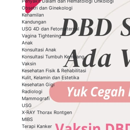
Penyakit Dalam dan Hematologi Onkologi
Obsetri dan Ginekologi
Kehamilan
Kandungan
USG 4D dan Fetomaternal
Vagina Tightening
Anak
Konsultasi Anak
Konsultasi Tumbuh Kembang
Vaksin
Kesehatan Fisik & Rehabilitasi
Kulit, Kelamin dan Estetika
Kesehatan Gigi
Radiologi
Mammografi
USG
X-RAY Thorax Rontgen
MIBS
Terapi Kanker