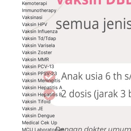
Kemoterapi
Immunotherapy
Vaksinasi
Vaksin HPV
Vaksin Influenza
Vaksin Td/Tdap
Vaksin Varisela
Vaksin Zoster
Vaksin MMR
Vaksin PCV-13
Vaksin PPSV-23
Vaksin Meningitis
Vaksin Hepatitis A
Vaksin Hepatitis B
Vaksin Tifoid
Vaksin JE
Vaksin Dengue
Medical Cek Up
MCU Laboratorium