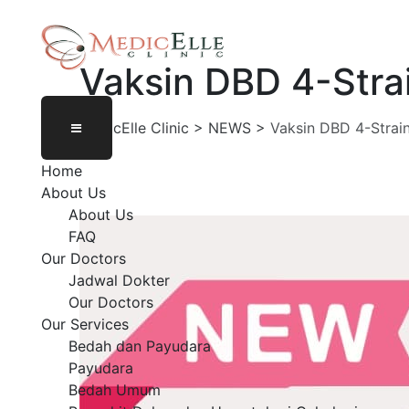
Vaksin DBD 4-Strai
MedicElle Clinic
>
NEWS
>
Vaksin DBD 4-Strain
Home
About Us
About Us
FAQ
Our Doctors
Jadwal Dokter
Our Doctors
Our Services
Bedah dan Payudara
Payudara
Bedah Umum