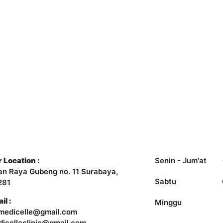
ntact Us
Opening Hours
 Location :
Senin - Jum'at
an Raya Gubeng no. 11 Surabaya,
Sabtu
281
il :
Minggu
medicelle@gmail.com
icelleclinic@gmail.com