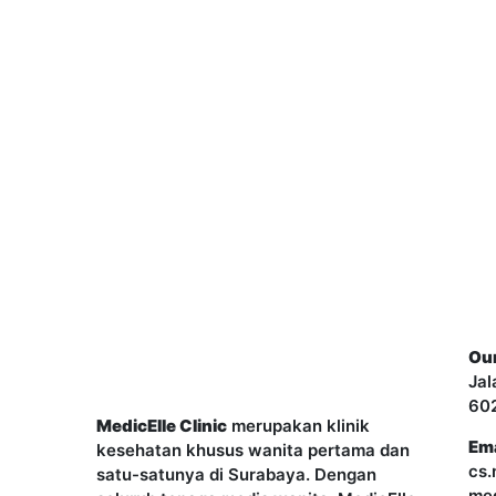
Co
Our
Jal
60
MedicElle Clinic
merupakan klinik
Ema
kesehatan khusus wanita pertama dan
cs.
satu-satunya di Surabaya. Dengan
med