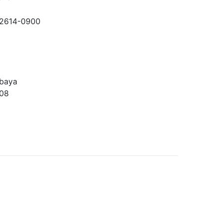
-2614-0900
abaya
008